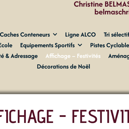
Christine BELMAS
belmaschr
Caches Conteneurs
Ligne ALCO
Tri sélecti
Ecole
Equipements Sportifs
Pistes Cyclable
ité & Adressage
Affichage – Festivités
Aménage
Décorations de Noël
FICHAGE - FESTIVI